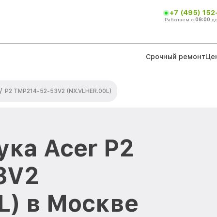
+7 (495) 152
Работаем с
09:00
д
Срочный ремонт
Це
/
P2 TMP214-52-53V2 (NX.VLHER.00L)
ука Acer P2
3V2
L) в Москве