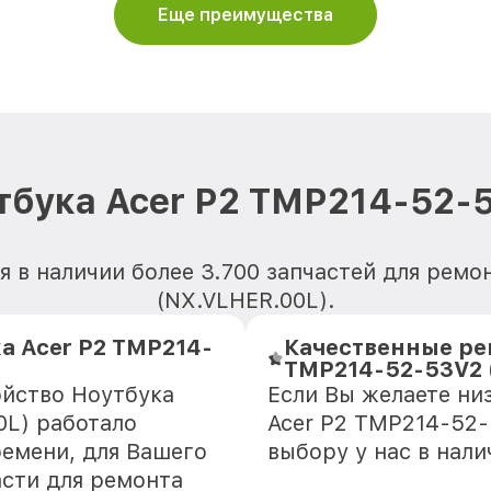
Еще преимущества
тбука Acer P2 TMP214-52-
 в наличии более 3.700 запчастей для рем
(NX.VLHER.00L).
а Acer P2 TMP214-
Качественные ре
TMP214-52-53V2 
ойство Ноутбука
Если Вы желаете ни
0L) работало
Acer P2 TMP214-52-
ремени, для Вашего
выбору у нас в нал
асти для ремонта