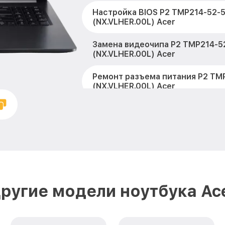
Настройка BIOS P2 TMP214-52-
(NX.VLHER.00L) Acer
Замена видеочипа P2 TMP214-5
(NX.VLHER.00L) Acer
Ремонт разъема питания P2 TM
(NX.VLHER.00L) Acer
Замена видеокарты P2 TMP214-
(NX.VLHER.00L) Acer
Ремонт цепей питания P2 TMP2
(NX.VLHER.00L) Acer
Замена жесткого диска P2 TMP
(NX.VLHER.00L) Acer
ругие модели ноутбука Ac
Установка драйверов P2 TMP21
(NX.VLHER.00L) Acer