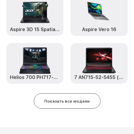
Замена вебкамеры P2 TMP214-
(NX.VLHER.00L) Acer
Ремонт петель крышки P2 TMP2
Aspire 3D 15 SpatialLabs™ Edition
Aspire Vero 16
(NX.VLHER.00L) Acer
Настройка Wi-Fi P2 TMP214-52-
(NX.VLHER.00L) Acer
Замена южного моста P2 TMP21
(NX.VLHER.00L) Acer
Helios 700 PH717-72-905U (NH.Q92ER.002)
7 AN715-52-5455 (NH.Q8FER.00C)
Замена тачпада P2 TMP214-52-
(NX.VLHER.00L) Acer
Показать все модели
Замена USB порта P2 TMP214-5
(NX.VLHER.00L) Acer
Замена звуковой карты P2 TMP
(NX.VLHER.00L) Acer