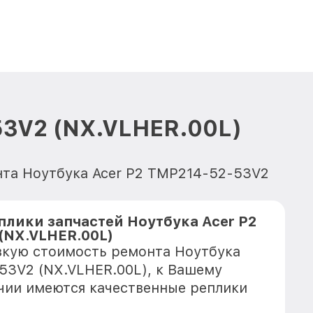
53V2 (NX.VLHER.00L)
онта Ноутбука Acer P2 TMP214-52-53V2
плики запчастей Ноутбука Acer P2
(NX.VLHER.00L)
зкую стоимость ремонта Ноутбука
53V2 (NX.VLHER.00L), к Вашему
ичии имеются качественные реплики