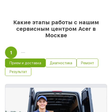
оригинальные детали по вашему
выбору
– для любого бюджета
85%
работ быстро и без задержек, если
мастер приступает к восстановлению
Какие этапы работы с нашим
сразу
сервисным центром Acer в
Москве
1
Прием и доставка
Диагностика
Ремонт
Результат