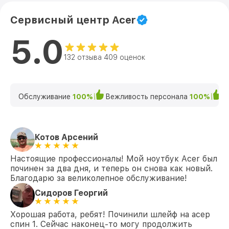
Сервисный центр Acer
Замена северного моста 7 AN715-52-
от 1950₽
76TL (NH.Q8EER.001) Acer
5.0
Замена SSD 7 AN715-52-76TL
от 1200₽
(NH.Q8EER.001) Acer
132 отзыва 409 оценок
Замена аккумулятора 7 AN715-52-76TL
от 690₽
(NH.Q8EER.001) Acer
Обслуживание
100%
Вежливость персонала
100%
К
Замена клавиатуры 7 AN715-52-76TL
от 990₽
(NH.Q8EER.001) Acer
Замена HDMI 7 AN715-52-76TL
от 495₽
Котов Арсений
(NH.Q8EER.001) Acer
Настоящие профессионалы! Мой ноутбук Acer был
починен за два дня, и теперь он снова как новый.
Благодарю за великолепное обслуживание!
Сидоров Георгий
Хорошая работа, ребят! Починили шлейф на асер
спин 1. Сейчас наконец-то могу продолжить