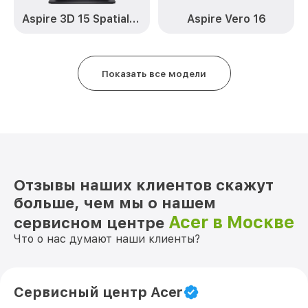
Aspire 3D 15 SpatialLabs™ Edition
Aspire Vero 16
Замена шлейфа матрицы 5602WLMi Acer
от 950₽
Замена экрана 5602WLMi Acer
от 1095₽
Показать все модели
Замена северного моста 5602WLMi Acer
от 1950₽
Замена SSD 5602WLMi Acer
от 1200₽
Замена аккумулятора 5602WLMi Acer
от 690₽
Замена клавиатуры 5602WLMi Acer
от 990₽
Отзывы наших клиентов скажут
Замена HDMI 5602WLMi Acer
от 495₽
больше, чем мы о нашем
Acer в Москве
сервисном центре
Что о нас думают наши клиенты?
Сервисный центр Acer