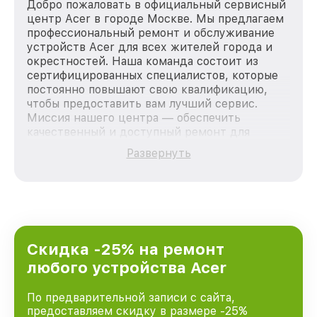
Добро пожаловать в официальный сервисный
центр Acer в городе Москве. Мы предлагаем
профессиональный ремонт и обслуживание
устройств Acer для всех жителей города и
окрестностей. Наша команда состоит из
сертифицированных специалистов, которые
постоянно повышают свою квалификацию,
чтобы предоставить вам лучший сервис.
Миссия нашего центра — обеспечить
качественный и доступный ремонт для
каждого пользователя продукции Acer, вне
Развернуть
зависимости от сложности поломки. Мы
стремимся к тому, чтобы каждый клиент был
удовлетворен скоростью и качеством
предоставляемых услуг. Наша цель — стать
лучшим сервисным центром Acer в городе
Москве, постоянно повышая уровень доверия
и лояльности наших клиентов.
Скидка -25% на ремонт
любого устройства Acer
По предварительной записи с сайта,
предоставляем скидку в размере -25%