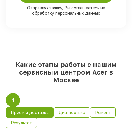
Подлинные запчасти Acer и надёжные
аналоги
– под любые запросы
Отправляя заявку, Вы соглашаетесь на
85%
ремонтов исполняются за 1–2 часа,
обработку персональных данных
после приёма ноутбука
Какие этапы работы с нашим
сервисным центром Acer в
Москве
1
Прием и доставка
Диагностика
Ремонт
Результат