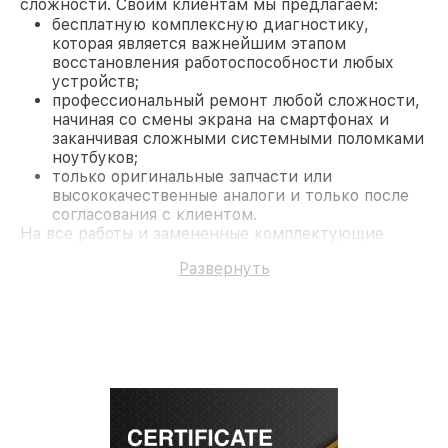
сложности. Своим клиентам мы предлагаем:
бесплатную комплексную диагностику,
которая является важнейшим этапом
восстановления работоспособности любых
устройств;
профессиональный ремонт любой сложности,
начиная со смены экрана на смартфонах и
заканчивая сложными системными поломками
ноутбуков;
только оригинальные запчасти или
высококачественные аналоги и только после
согласования с клиентом.
На все работы и замененные комплектующие
предоставляется длительная гарантия. В случае
Развернуть
поломки по условиям гарантии, мы бесплатно
исправим ситуацию.
Наши преимущества
Преимуществами нашего сервисного центра Acer
в Москве являются:
лучшие специалисты с многолетним опытом и
безупречной репутацией;
современное оборудование и
лицензированное ПО в ремонтно-