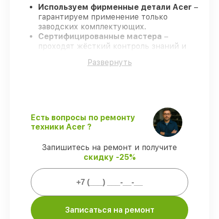
Используем фирменные детали Acer
–
гарантируем применение только
заводских комплектующих.
Сертифицированные мастера
–
проходят жёсткий контроль знаний и
навыков, что гарантирует качество
Развернуть
выполняемых работ.
Всегда выполняем ремонт вовремя
–
ремонт ноутбука Acer 5 SF51456T51K3 в
оговоренные сроки.
Гарантийное сопровождение
– все
ремонтные услуги и комплектующие
Есть вопросы по ремонту
защищены сервисной гарантией.
техники Acer ?
Запишитесь на ремонт и получите
Мы гарантируем:
скидку -25%
80%
работ проводим в присутствии
клиента
90%
деталей Acer готовы к установке в
Москве, остальные доставляются быстро
Записаться на ремонт