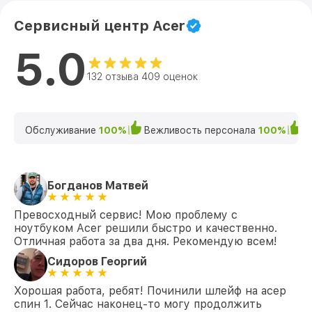
Сервисный центр Acer
Замена северного моста 5 AN517-52-
от 1950₽
57D8 (NH.Q82ER.00J) Acer
5.0
Замена SSD 5 AN517-52-57D8
от 1200₽
(NH.Q82ER.00J) Acer
132 отзыва 409 оценок
Замена аккумулятора 5 AN517-52-57D8
от 690₽
(NH.Q82ER.00J) Acer
Обслуживание
100%
Вежливость персонала
100%
К
Замена клавиатуры 5 AN517-52-57D8
от 990₽
(NH.Q82ER.00J) Acer
Замена HDMI 5 AN517-52-57D8
от 495₽
Богданов Матвей
(NH.Q82ER.00J) Acer
Превосходный сервис! Мою проблему с
ноутбуком Acer решили быстро и качественно.
Отличная работа за два дня. Рекомендую всем!
Сидоров Георгий
Хорошая работа, ребят! Починили шлейф на асер
спин 1. Сейчас наконец-то могу продолжить