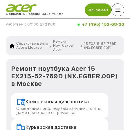
Записаться
Официальный сервисный центр Acer
+7 (495) 152-68-30
Работаем с
09:00
до
21:00
Ремонт
Сервисный центр
15 EX215-52-769D
Ноутбуков
/
/
Acer в Москве
(NX.EG8ER.00P)
Acer
Ремонт ноутбука Acer 15
EX215-52-769D (NX.EG8ER.00P)
в Москве
Комплексная диагностика
Определим проблему без взимания платы,
даже при отказе от ремонта.
Курьерская доставка