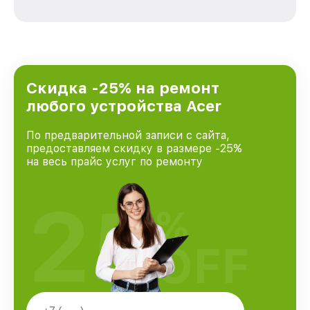
зависимости от сложности поломки. Мы
стремимся к тому, чтобы каждый клиент был
удовлетворен скоростью и качеством
предоставляемых услуг. Наша цель — стать
лучшим сервисным центром Acer в городе
Москве, постоянно повышая уровень доверия
и лояльности наших клиентов.
Скидка -25% на ремонт
любого устройства Acer
По предварительной записи с сайта,
предоставляем скидку в размере -25%
на весь прайс услуг по ремонту
25
%
OFF