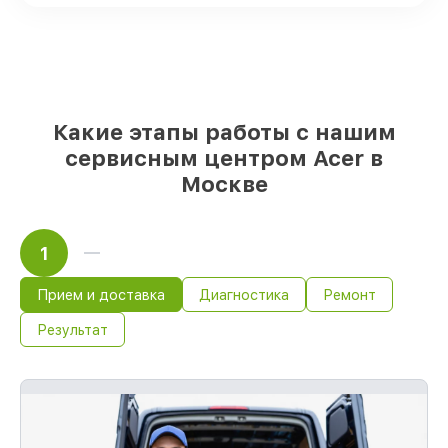
Подбор оригинальных комплектующих
и надежных реплик с возможностью
выбрать
– для любого бюджета
85%
работ быстро и без задержек, если
мастер приступает к восстановлению
сразу
Какие этапы работы с нашим
сервисным центром Acer в
Москве
1
Прием и доставка
Диагностика
Ремонт
Результат