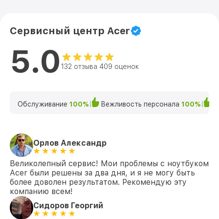
Замена экрана 15 EX215-52-769D
от 1095₽
(NX.EG8ER.00P) Acer
Сервисный центр Acer
Замена северного моста 15 EX215-52-
от 1950₽
769D (NX.EG8ER.00P) Acer
5.0
Замена SSD 15 EX215-52-769D
от 1200₽
(NX.EG8ER.00P) Acer
132 отзыва 409 оценок
Замена аккумулятора 15 EX215-52-
от 690₽
769D (NX.EG8ER.00P) Acer
Обслуживание
100%
Вежливость персонала
100%
К
Замена клавиатуры 15 EX215-52-769D
от 990₽
(NX.EG8ER.00P) Acer
Замена HDMI 15 EX215-52-769D
от 495₽
Орлов Александр
(NX.EG8ER.00P) Acer
Великолепный сервис! Мои проблемы с ноутбуком
Acer были решены за два дня, и я не могу быть
более доволен результатом. Рекомендую эту
компанию всем!
Сидоров Георгий