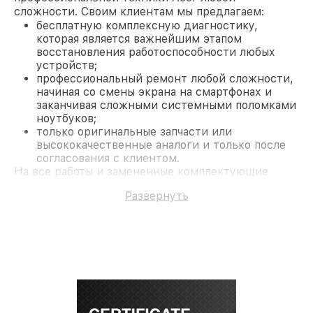
сложности. Своим клиентам мы предлагаем:
бесплатную комплексную диагностику,
которая является важнейшим этапом
восстановления работоспособности любых
устройств;
профессиональный ремонт любой сложности,
начиная со смены экрана на смартфонах и
заканчивая сложными системными поломками
ноутбуков;
только оригинальные запчасти или
высококачественные аналоги и только после
согласования с клиентом.
На все работы и замененные комплектующие
предоставляется длительная гарантия. В случае
Развернуть
поломки по условиям гарантии, мы бесплатно
исправим ситуацию.
Наши преимущества
Преимуществами нашего сервисного центра Acer
в Москве являются:
лучшие специалисты с многолетним опытом и
безупречной репутацией;
современное оборудование и
лицензированное ПО в ремонтно-