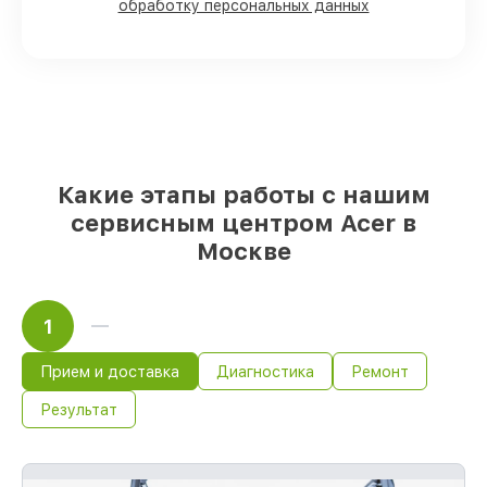
Фирменные детали Acer и надёжные
обработку персональных данных
реплики
– только вы выбираете, какие
детали использовать, а мы делаем
ремонт с учётом возможностей клиента
85%
починок Acer завершаются в тот же
день, при немедленном старте работ
Какие этапы работы с нашим
сервисным центром Acer в
Москве
1
Прием и доставка
Диагностика
Ремонт
Результат