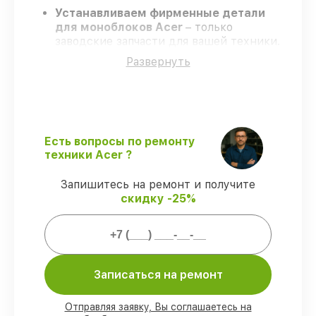
Устанавливаем фирменные детали
для моноблоков Acer
– только
заводские запчасти для вашей техники.
Опытные инженеры
– проходят строгий
Развернуть
отбор, что гарантирует высокий уровень
сервиса.
Завершаем работы без задержек
–
ремонт моноблоков Acer без
бесконечных переносов.
Официальная гарантия
– на все виды
Есть вопросы по ремонту
работ и комплектующие для моноблоков
техники Acer ?
Acer предоставляется официальное
сопровождение.
Запишитесь на ремонт и получите
скидку -25%
Мы гарантируем:
80%
работ по ремонту проводятся в
Записаться на ремонт
присутствии клиента
90%
деталей Acer имеются в наличии в
Москве, остальные доставляются быстро
Отправляя заявку, Вы соглашаетесь на