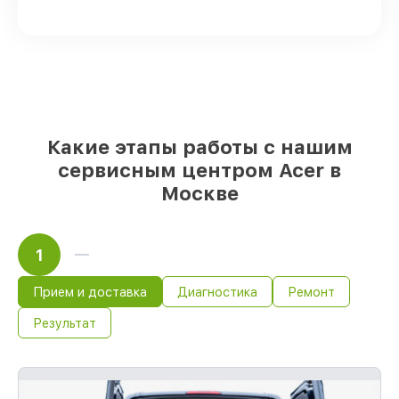
проверенные замены
– только вы
выбираете, какие детали использовать, а
мы делаем ремонт с учётом
возможностей клиента
85%
ремонтов Acer выполняются в
течение пары часов, при немедленном
старте работ
Какие этапы работы с нашим
сервисным центром Acer в
Москве
1
Прием и доставка
Диагностика
Ремонт
Результат