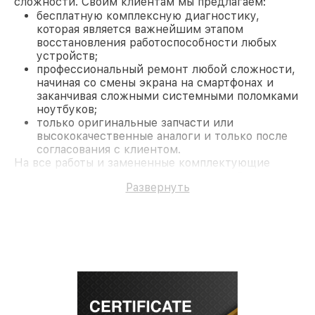
сложности. Своим клиентам мы предлагаем:
бесплатную комплексную диагностику,
которая является важнейшим этапом
восстановления работоспособности любых
устройств;
профессиональный ремонт любой сложности,
начиная со смены экрана на смартфонах и
заканчивая сложными системными поломками
ноутбуков;
только оригинальные запчасти или
высококачественные аналоги и только после
согласования с клиентом.
На все работы и замененные комплектующие
предоставляется длительная гарантия. В случае
Развернуть
поломки по условиям гарантии, мы бесплатно
исправим ситуацию.
Наши преимущества
Преимуществами нашего сервисного центра Acer
в Москве являются:
лучшие специалисты с многолетним опытом и
безупречной репутацией;
современное оборудование и
лицензированное ПО в ремонтно-