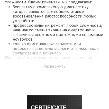
сложности. Своим клиентам мы предлагаем:
бесплатную комплексную диагностику,
которая является важнейшим этапом
восстановления работоспособности любых
устройств;
профессиональный ремонт любой сложности,
начиная со смены экрана на смартфонах и
заканчивая сложными системными поломками
ноутбуков;
только оригинальные запчасти или
высококачественные аналоги и только после
согласования с клиентом.
На все работы и замененные комплектующие
предоставляется длительная гарантия. В случае
Развернуть
поломки по условиям гарантии, мы бесплатно
исправим ситуацию.
Наши преимущества
Преимуществами нашего сервисного центра Acer
в Москве являются:
лучшие специалисты с многолетним опытом и
безупречной репутацией;
современное оборудование и
лицензированное ПО в ремонтно-