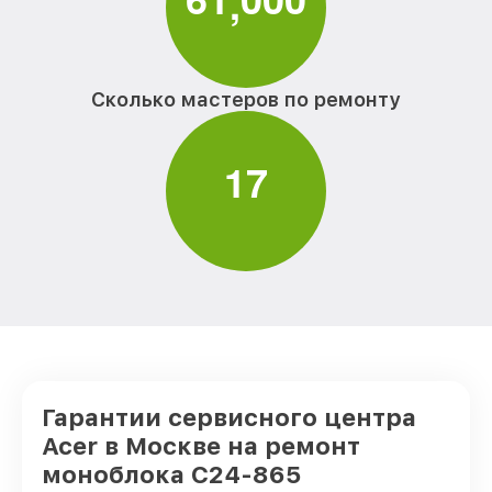
,
Замена северного моста C24-865
от 2900₽
[DQ.BBTER.020] Acer
Прошивка BIOS C24-865 [DQ.BBTER.020]
от 700₽
Acer
Сколько мастеров по ремонту
Замена экрана C24-865 [DQ.BBTER.020]
от 700₽
Acer
1
7
Замена шлейфа матрицы C24-865
от 2400₽
[DQ.BBTER.020] Acer
Ремонт блока питания C24-865
от 400₽
[DQ.BBTER.020] Acer
Гарантии сервисного центра
Acer в Москве на ремонт
моноблока C24-865