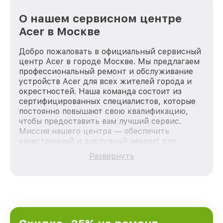
О нашем сервисном центре
Acer в Москве
Добро пожаловать в официальный сервисный
центр Acer в городе Москве. Мы предлагаем
профессиональный ремонт и обслуживание
устройств Acer для всех жителей города и
окрестностей. Наша команда состоит из
сертифицированных специалистов, которые
постоянно повышают свою квалификацию,
чтобы предоставить вам лучший сервис.
Миссия нашего центра — обеспечить
качественный и доступный ремонт для
каждого пользователя продукции Acer, вне
Развернуть
зависимости от сложности поломки. Мы
стремимся к тому, чтобы каждый клиент был
удовлетворен скоростью и качеством
предоставляемых услуг. Наша цель — стать
лучшим сервисным центром Acer в городе
Москве, постоянно повышая уровень доверия
и лояльности наших клиентов.