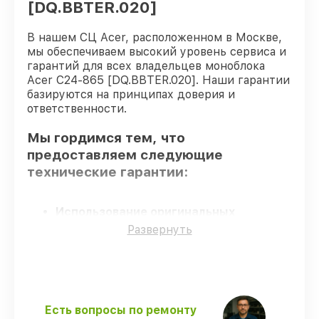
[DQ.BBTER.020]
В нашем СЦ Acer, расположенном в Москве,
мы обеспечиваем высокий уровень сервиса и
гарантий для всех владельцев моноблока
Acer C24-865 [DQ.BBTER.020]. Наши гарантии
базируются на принципах доверия и
ответственности.
Мы гордимся тем, что
предоставляем следующие
технические гарантии:
Использование оригинальных
запчастей
– только подлинные
Развернуть
комплектующие.
Сертифицированные инженеры
–
мастера проходят строгий отбор и
регулярное обучение.
Выполнение работ вовремя
–
Есть вопросы по ремонту
гарантируем завершение работ без