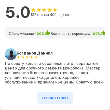
5.0
Замена камеры C24-865 [DQ.BBTER.020]
от 700₽
Acer
132 отзыва 409 оценок
Замена звуковой карты C24-865
от 1400₽
[DQ.BBTER.020] Acer
Обслуживание
100%
Вежливость персонала
100%
К
Замена Ethernet порта C24-865
от 400₽
[DQ.BBTER.020] Acer
Замена лампы подсветки C24-865
от 900₽
Богданов Даниил
[DQ.BBTER.020] Acer
Замена материнской платы C24-865
По совету коллеги обратился в этот сервисный
от 800₽
[DQ.BBTER.020] Acer
центр для срочного ремонта моноблока. Мастер
всё починил быстро и качественно, а также
Ремонт системы охлаждения C24-865
улучшил несколько деталей. Хорошее
от 500₽
[DQ.BBTER.020] Acer
обслуживание и приемлемые цены. Советую всем.
Профилактическая чистка C24-865
от 1900₽
[DQ.BBTER.020] Acer
Больше отзывов
Ремонт материнской платы C24-865
от 2850₽
[DQ.BBTER.020] Acer