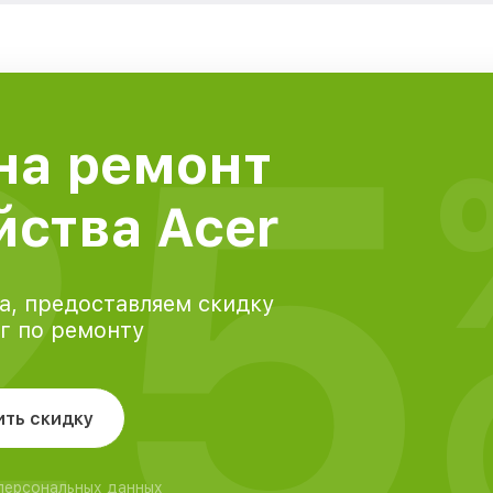
25
на ремонт
йства Acer
а, предоставляем скидку
уг по ремонту
ить скидку
 персональных данных