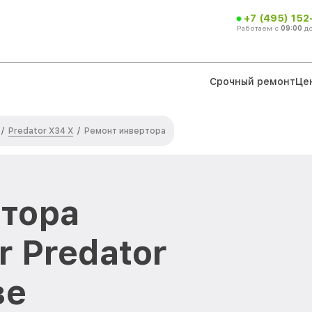
+7 (495) 152
Работаем с
09:00
д
Срочный ремонт
Це
Predator X34 X
/
/
Ремонт инвертора
тора
 Predator
ве