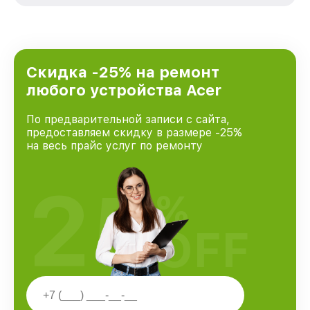
удовлетворен скоростью и качеством
предоставляемых услуг. Наша цель — стать
лучшим сервисным центром Acer в городе
Москве, постоянно повышая уровень доверия
и лояльности наших клиентов.
Скидка -25% на ремонт
любого устройства Acer
По предварительной записи с сайта,
предоставляем скидку в размере -25%
на весь прайс услуг по ремонту
25
%
OFF