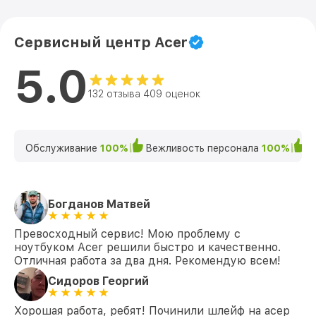
Замена экрана 5 AN515-43-R4U0
от 1095₽
(NH.Q6ZER.00F) Acer
Сервисный центр Acer
Замена северного моста 5 AN515-43-
от 1950₽
R4U0 (NH.Q6ZER.00F) Acer
5.0
Замена SSD 5 AN515-43-R4U0
от 1200₽
(NH.Q6ZER.00F) Acer
132 отзыва 409 оценок
Замена аккумулятора 5 AN515-43-R4U0
от 690₽
(NH.Q6ZER.00F) Acer
Обслуживание
100%
Вежливость персонала
100%
К
Замена клавиатуры 5 AN515-43-R4U0
от 990₽
(NH.Q6ZER.00F) Acer
Замена HDMI 5 AN515-43-R4U0
от 495₽
Богданов Матвей
(NH.Q6ZER.00F) Acer
Превосходный сервис! Мою проблему с
ноутбуком Acer решили быстро и качественно.
Отличная работа за два дня. Рекомендую всем!
Сидоров Георгий
Хорошая работа, ребят! Починили шлейф на асер