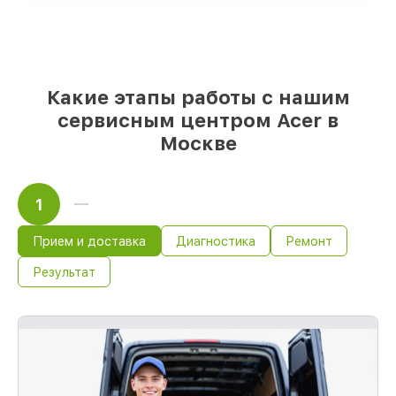
выбрать
– под любые финансовые
возможности
85%
работ быстро и без задержек, если
мастер приступает к восстановлению
сразу
Какие этапы работы с нашим
сервисным центром Acer в
Москве
1
Прием и доставка
Диагностика
Ремонт
Результат