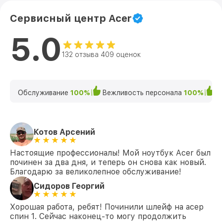
Сервисный центр Acer
Замена северного моста 3 A315-42-
от 1950₽
R2GJ (NX.HF9ER.035) Acer
5.0
Замена SSD 3 A315-42-R2GJ
от 1200₽
(NX.HF9ER.035) Acer
132 отзыва 409 оценок
Замена аккумулятора 3 A315-42-R2GJ
от 690₽
(NX.HF9ER.035) Acer
Обслуживание
100%
Вежливость персонала
100%
К
Замена клавиатуры 3 A315-42-R2GJ
от 990₽
(NX.HF9ER.035) Acer
Замена HDMI 3 A315-42-R2GJ
от 495₽
Котов Арсений
(NX.HF9ER.035) Acer
Настоящие профессионалы! Мой ноутбук Acer был
починен за два дня, и теперь он снова как новый.
Благодарю за великолепное обслуживание!
Сидоров Георгий
Хорошая работа, ребят! Починили шлейф на асер
спин 1. Сейчас наконец-то могу продолжить