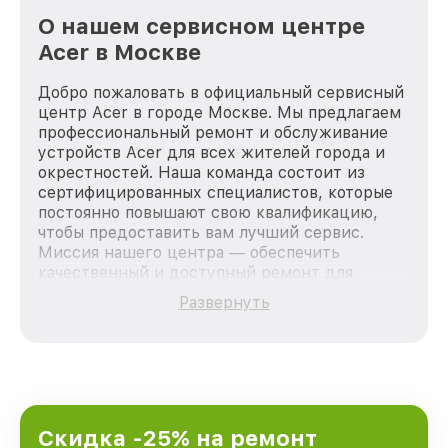
О нашем сервисном центре
Acer в Москве
Добро пожаловать в официальный сервисный
центр Acer в городе Москве. Мы предлагаем
профессиональный ремонт и обслуживание
устройств Acer для всех жителей города и
окрестностей. Наша команда состоит из
сертифицированных специалистов, которые
постоянно повышают свою квалификацию,
чтобы предоставить вам лучший сервис.
Миссия нашего центра — обеспечить
качественный и доступный ремонт для
каждого пользователя продукции Acer, вне
Развернуть
зависимости от сложности поломки. Мы
стремимся к тому, чтобы каждый клиент был
удовлетворен скоростью и качеством
предоставляемых услуг. Наша цель — стать
лучшим сервисным центром Acer в городе
Москве, постоянно повышая уровень доверия
и лояльности наших клиентов.
Скидка -25% на ремонт