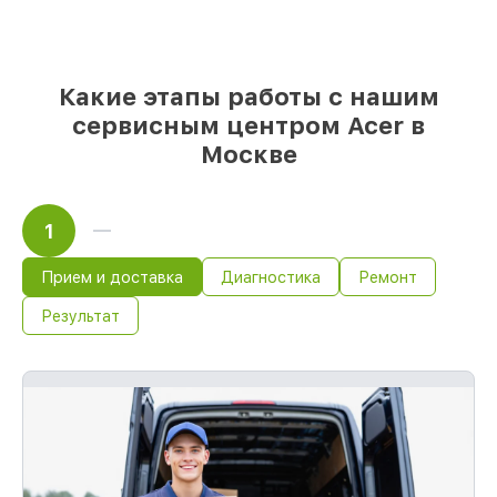
и надежных реплик с возможностью
выбрать
– с учётом всех запросов
85%
работ за 1–2 часа, при немедленном
начале работ
Какие этапы работы с нашим
сервисным центром Acer в
Москве
1
Прием и доставка
Диагностика
Ремонт
Результат