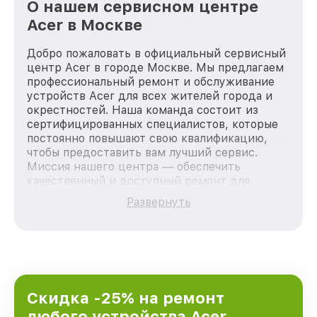
О нашем сервисном центре
Acer в Москве
Добро пожаловать в официальный сервисный
центр Acer в городе Москве. Мы предлагаем
профессиональный ремонт и обслуживание
устройств Acer для всех жителей города и
окрестностей. Наша команда состоит из
сертифицированных специалистов, которые
постоянно повышают свою квалификацию,
чтобы предоставить вам лучший сервис.
Миссия нашего центра — обеспечить
качественный и доступный ремонт для
каждого пользователя продукции Acer, вне
Развернуть
зависимости от сложности поломки. Мы
стремимся к тому, чтобы каждый клиент был
удовлетворен скоростью и качеством
предоставляемых услуг. Наша цель — стать
лучшим сервисным центром Acer в городе
Москве, постоянно повышая уровень доверия
и лояльности наших клиентов.
Скидка -25% на ремонт
любого устройства Acer