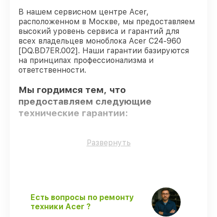
В нашем сервисном центре Acer,
расположенном в Москве, мы предоставляем
высокий уровень сервиса и гарантий для
всех владельцев моноблока Acer C24-960
[DQ.BD7ER.002]. Наши гарантии базируются
на принципах профессионализма и
ответственности.
Мы гордимся тем, что
предоставляем следующие
технические гарантии:
Только фирменные комплектующие
–
Развернуть
для всех видов сервиса применяются
исключительно оригинальные детали.
Квалифицированные специалисты
–
проверенные специалисты с опытом и
сертификацией.
Есть вопросы по ремонту
Выполнение работ вовремя
–
техники Acer ?
соблюдаем сроки сервиса моноблока