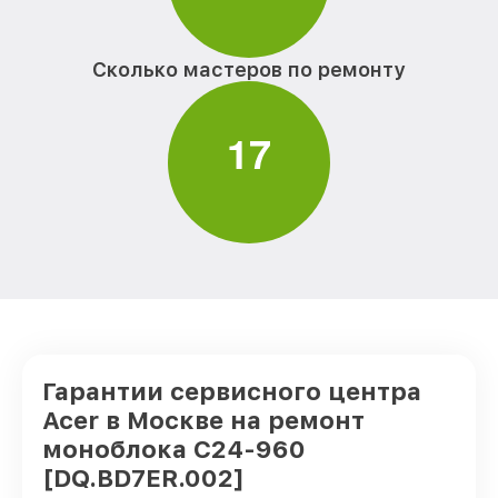
Прошивка BIOS C24-960 [DQ.BD7ER.002]
от 700₽
Acer
Сколько мастеров по ремонту
Замена экрана C24-960 [DQ.BD7ER.002]
от 700₽
Acer
1
7
Замена шлейфа матрицы C24-960
от 2400₽
[DQ.BD7ER.002] Acer
Ремонт блока питания C24-960
от 400₽
[DQ.BD7ER.002] Acer
Гарантии сервисного центра
Acer в Москве на ремонт
моноблока C24-960
[DQ.BD7ER.002]