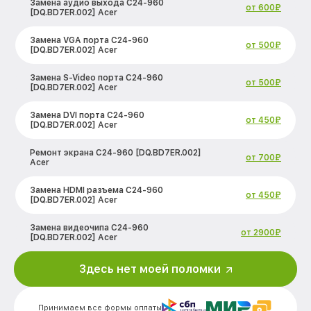
Замена аудио выхода C24-960
от 600₽
[DQ.BD7ER.002] Acer
Замена VGA порта C24-960
от 500₽
[DQ.BD7ER.002] Acer
Замена S-Video порта C24-960
от 500₽
[DQ.BD7ER.002] Acer
Замена DVI порта C24-960
от 450₽
[DQ.BD7ER.002] Acer
Ремонт экрана C24-960 [DQ.BD7ER.002]
от 700₽
Acer
Замена HDMI разъема C24-960
от 450₽
[DQ.BD7ER.002] Acer
Замена видеочипа C24-960
от 2900₽
[DQ.BD7ER.002] Acer
Замена аккумулятора (батареи) C24-
Здесь нет моей поломки
от 2000₽
960 [DQ.BD7ER.002] Acer
Установка системы macOS C24-960
от 1450₽
Принимаем все формы оплаты